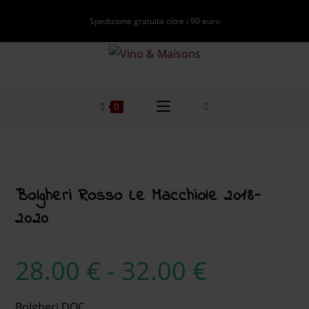
Spedizione gratuita oltre i 90 euro
0
Bolgheri Rosso Le Macchiole 2018-
2020
28.00
€
-
32.00
€
Bolgheri DOC