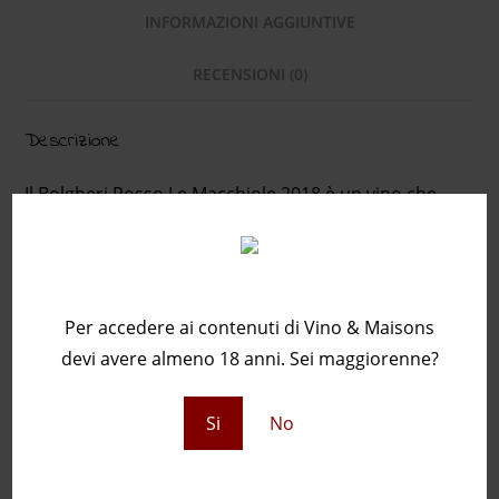
INFORMAZIONI AGGIUNTIVE
RECENSIONI (0)
Descrizione
Il Bolgheri Rosso Le Macchiole 2018 è un vino che
presenta piacevoli sentori di ciliegie, more, piacevoli
note speziate, di menta e di liquirizia. Al palato risulta
Sei maggiorenne?
intenso e potente, elegante e fresco. Tannino
equilibrato e intenso.
Per accedere ai contenuti di Vino & Maisons
devi avere almeno 18 anni. Sei maggiorenne?
Informazioni aggiuntive
Si
No
ANNATA
2018, 2020