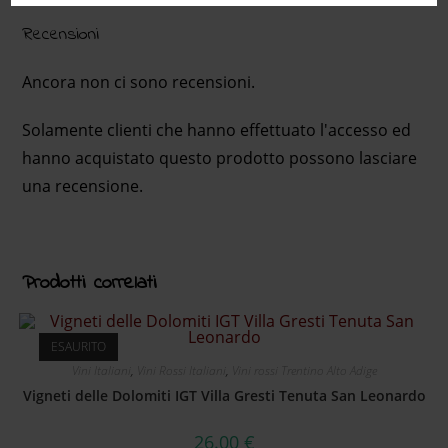
Recensioni
Ancora non ci sono recensioni.
Solamente clienti che hanno effettuato l'accesso ed
hanno acquistato questo prodotto possono lasciare
una recensione.
Prodotti correlati
ESAURITO
Vini Italiani
,
Vini Rossi Italiani
,
Vini rossi Trentino Alto Adige
Vigneti delle Dolomiti IGT Villa Gresti Tenuta San Leonardo
26.00
€