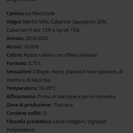
Cantina:
Le Macchiole
Vitigni:
Merlot 50%, Cabernet Sauvignon 20%,
Cabernet Franc 15% e Syrah 15%
Annata:
2018-2020
Alcool:
14,00%
Colore:
Rosso rubino con riflessi violacei
Formato:
0,75 L
Sensazioni:
Ciliegie, more, piacevoli note speziate, di
menta e di liquirizia
Temperatura:
18-20°C
Affinamento:
Prima in barrique e poi in cemento
Zona di produzione:
Toscana
Contiene solfiti:
Si
Filosofia produttiva:
Lieviti indigeni, Vignaioli
Indipendenti