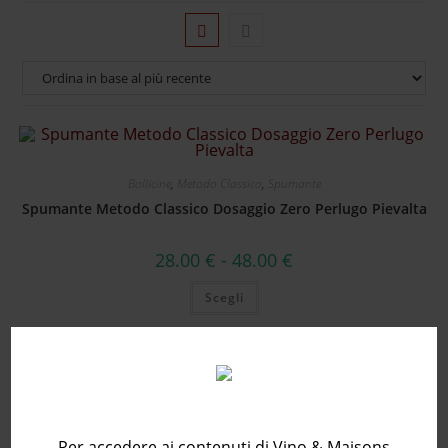
Bollicine
,
Metodo Classico
,
Spumante
Spumante Metodo Classico Dosaggio Zero Perlugo Pievalta
28.00
€
-
48.00
€
Scegli
Sei maggiorenne?
Per accedere ai contenuti di Vino & Maisons