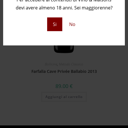
devi avere almeno 18 anni. Sei maggiorenne?
Si
No
Bollicine
,
Metodo Classico
Farfalla Cave Privée Ballabio 2013
89.00
€
Aggiungi al carrello