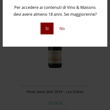
Per accedere ai contenuti di Vino & Maisons
devi avere almeno 18 anni. Sei maggiorenne?
ESAURITO
Si
No
Vini Italiani
,
Vini Rossi Italiani
,
Vini rossi Valle D'Aosta
Pinot Nero DOC 2019 – Les Crêtes
15.00
€