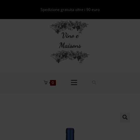
Spedizione gratuita oltre i 90 euro
0
🔍