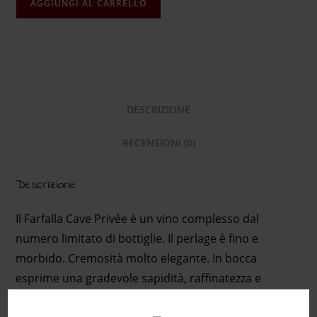
AGGIUNGI AL CARRELLO
DESCRIZIONE
RECENSIONI (0)
Descrizione
Il Farfalla Cave Privée è un vino complesso dal
numero limitato di bottiglie. Il perlage è fino e
morbido. Cremosità molto elegante. In bocca
esprime una gradevole sapidità, raffinatezza e
freschezza con retrogusto agrumato e dalla lunga