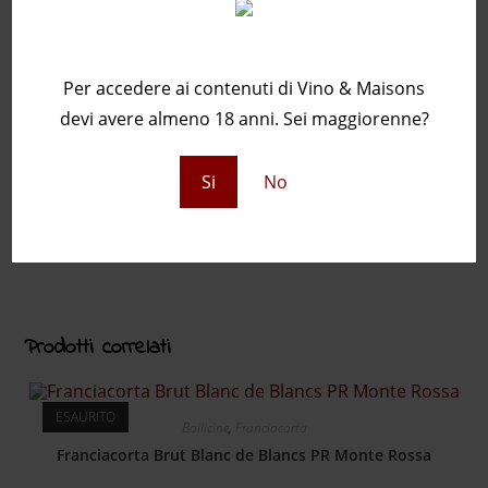
persistenza.
Sei maggiorenne?
Recensioni
Per accedere ai contenuti di Vino & Maisons
devi avere almeno 18 anni. Sei maggiorenne?
Ancora non ci sono recensioni.
Solamente clienti che hanno effettuato l'accesso ed
Si
No
hanno acquistato questo prodotto possono lasciare
una recensione.
Prodotti correlati
ESAURITO
Bollicine
,
Franciacorta
Franciacorta Brut Blanc de Blancs PR Monte Rossa