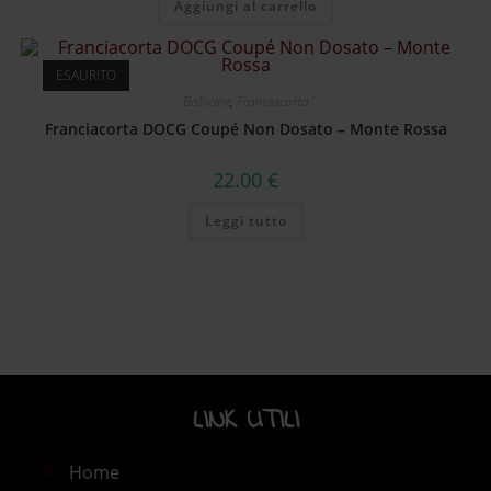
Aggiungi al carrello
ESAURITO
Bollicine
,
Franciacorta
Franciacorta DOCG Coupé Non Dosato – Monte Rossa
22.00
€
Leggi tutto
LINK UTILI​
Home