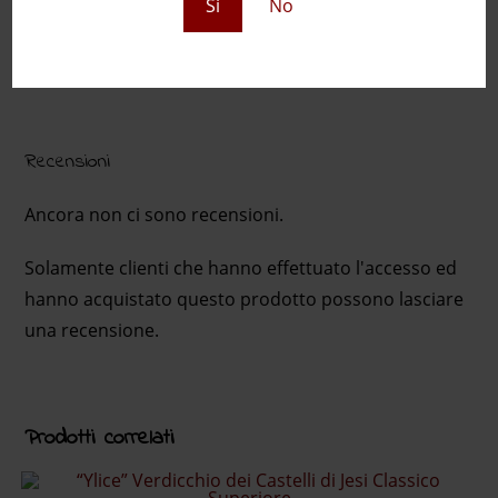
Si
No
ANNATA
2018 Magnum, 2020, 2020 Magnum,
2021, 2022, 2023, 2024
Recensioni
Ancora non ci sono recensioni.
Solamente clienti che hanno effettuato l'accesso ed
hanno acquistato questo prodotto possono lasciare
una recensione.
Prodotti correlati