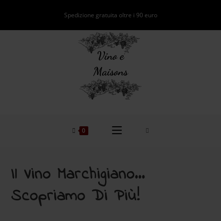
Spedizione gratuita oltre i 90 euro
0
Il Vino Marchigiano…
Scopriamo Di Più!