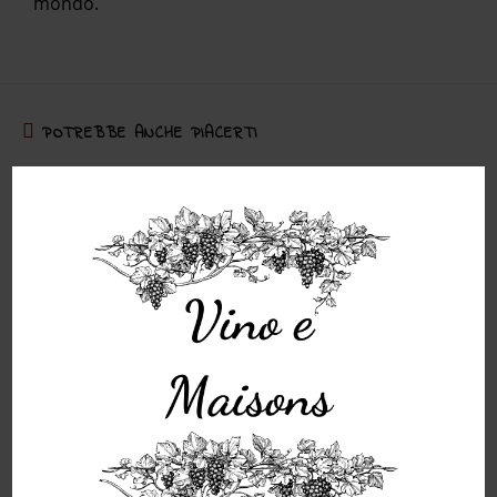
mondo.
POTREBBE ANCHE PIACERTI
Parliamo di vini Marchigiani bianchi
13 Ottobre 2022